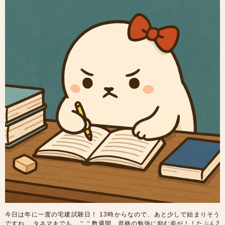
今日は年に一度の宅建試験日！ 13時からなので、あと少しで始まりそう
ですね。 タネマキでも、ここ数週間、資格の勉強に励む姿が！！たぶん2