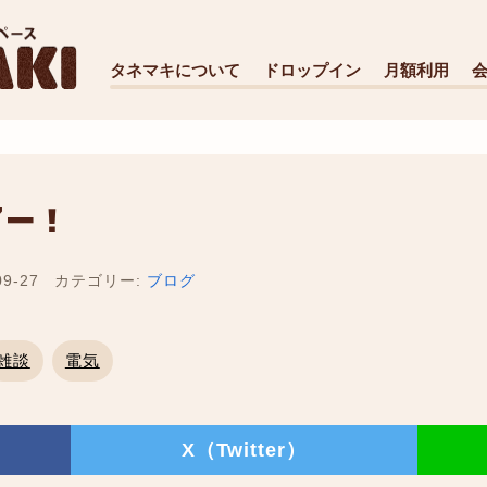
タネマキについて
ドロップイン
月額利用
了ー！
9-27
カテゴリー:
ブログ
雑談
電気
X（Twitter）