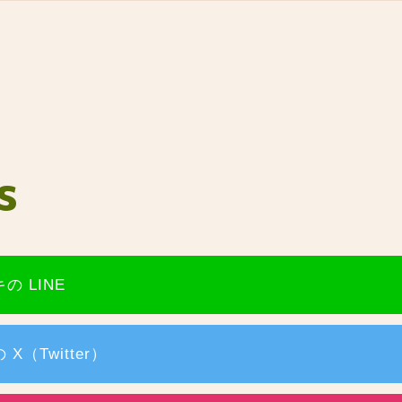
S
の LINE
X（Twitter）