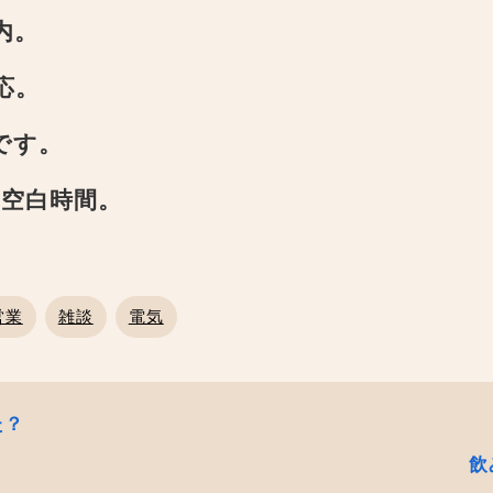
内。
応。
です。
の空白時間。
営業
雑談
電気
た？
飲