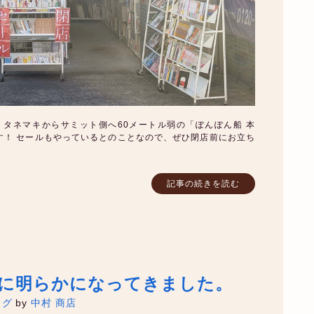
 タネマキからサミット側へ60メートル弱の「ぽんぽん船 本
す！ セールもやっているとのことなので、ぜひ閉店前にお立ち
記事の続きを読む
に明らかになってきました。
ログ
by
中村 商店