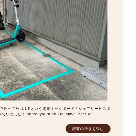
で走ってたLUUPという電動キックボードのシェアサービスポ
 https://youtu.be/7lpJsmy5ThI?si=2
記事の続きを読む