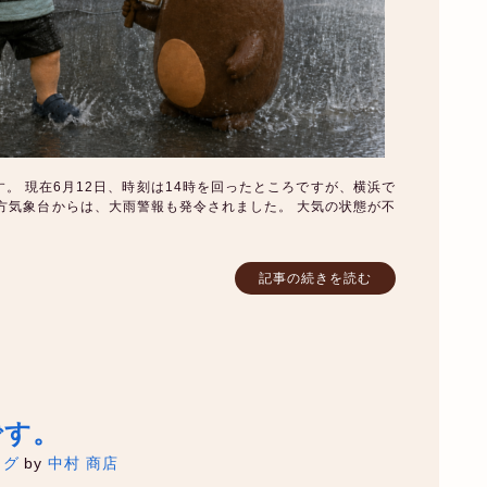
。 現在6月12日、時刻は14時を回ったところですが、横浜で
方気象台からは、大雨警報も発令されました。 大気の状態が不
記事の続きを読む
です。
ログ
by
中村 商店