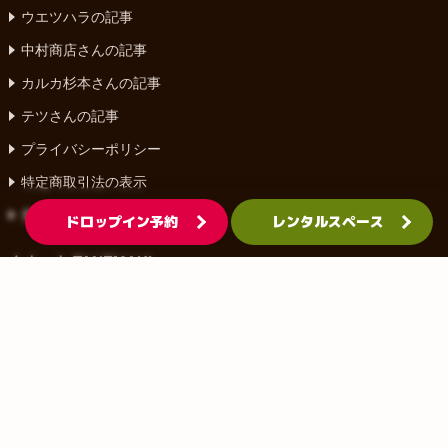
ウエツハラの記事
中村商店さんの記事
カルカ杉本さんの記事
テツさんの記事
プライバシーポリシー
特定商取引法の表示
免責事項
ドロップイン予約
レンタルスペース
タネマキ TANEMAKI
〒220-0073
神奈川県横浜市西区岡野1丁目3-10
サニーコート横濱 1F
TEL:
045-514-4792
© 2011 TANEMAKI inc.