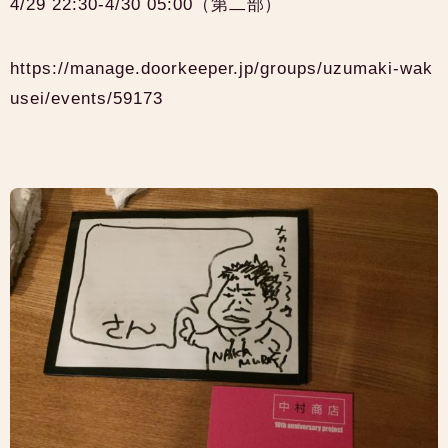
4/29 22:30-4/30 05:00（第二部）
https://manage.doorkeeper.jp/groups/uzumaki-wak
usei/events/59173