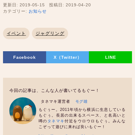
更新日: 2019-05-15
投稿日: 2019-04-20
カテゴリー:
お知らせ
イベント
ジャグリング
Facebook
X（Twitter）
LINE
今回の記事は、こんな人が書いてるもぐー！
タネマキ運営者
モグ雄
もぐぅー。2011年頃から横浜に生息している
もぐぅ。長居の出来るスペース、と名高いと
噂の
タネマキ
付近をウロウロもぐぅ。みんな
こぞって遊びに来れば良いもぐー！